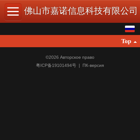
佛山市嘉诺信息科技有限公司
Pусский
Top
中文
English
©
2026 Авторское право
粤ICP备19101494号
|
ПК-версия
繁体
日本語
한국어
Español
ພາສາລາວ